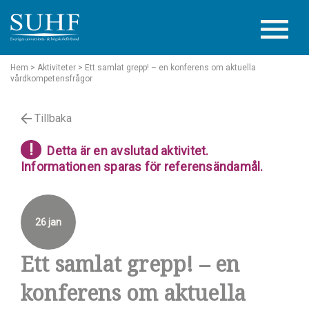
Hem
> Aktiviteter
> Ett samlat grepp! – en konferens om aktuella
vårdkompetensfrågor
Tillbaka
!
Detta är en avslutad aktivitet.
Informationen sparas för referensändamål.
26 jan
Ett samlat grepp! – en
konferens om aktuella