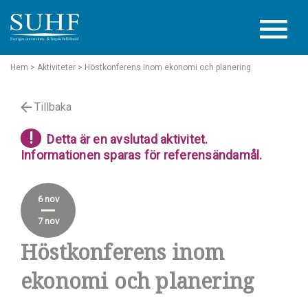
Hem
> Aktiviteter
> Höstkonferens inom ekonomi och planering
Tillbaka
!
Detta är en avslutad aktivitet.
Informationen sparas för referensändamål.
6 nov
7 nov
Höstkonferens inom
ekonomi och planering