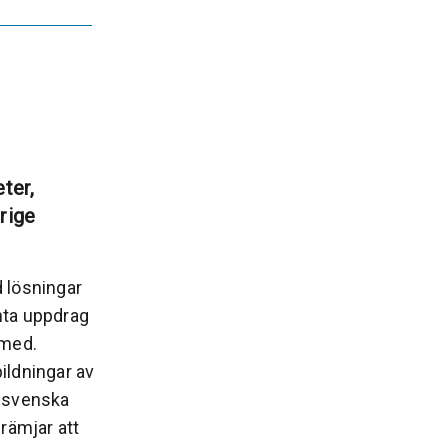
eter,
erige
d lösningar
nta uppdrag
 med.
ildningar av
n svenska
rämjar att