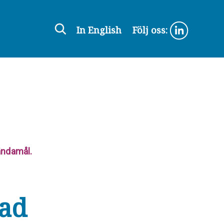
In English
Följ oss:
ändamål.
tad