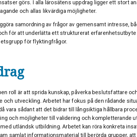
insatser görs. I alla lärosätens uppdrag ligger ett stort a
agande och allas likvärdiga möjligheter.
liggöra samordning av frågor av gemensamt intresse, bå
 och för att underlätta ett strukturerat erfarenhetsutbyt
betsgrupp för flyktingfrågor.
drag
n roll är att sprida kunskap, påverka beslutsfattare och
se och utveckling. Arbetet har fokus på den rådande situ
 vara sådant att det bidrar till långsiktiga hållbara proc
ing och möjligheter till validering och kompletterande ut
med utländsk utbildning. Arbetet kan röra konkreta ins
 fram samlat informationsmaterial till berörda grupper, att