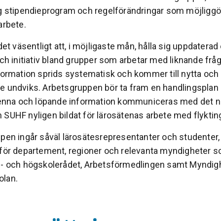
ng stipendieprogram och regelförändringar som möjliggör
arbete.
 det väsentligt att, i möjligaste mån, hålla sig uppdatera
och initiativ bland grupper som arbetar med liknande frågo
nformation sprids systematisk och kommer till nytta och 
e undviks. Arbetsgruppen bör ta fram en handlingsplan 
 denna och löpande information kommuniceras med det na
 SUHF nyligen bildat för lärosätenas arbete med flyktin
ppen ingår såväl lärosätesrepresentanter och studenter
 för departement, regioner och relevanta myndigheter 
s- och högskolerådet, Arbetsförmedlingen samt Myndig
olan.