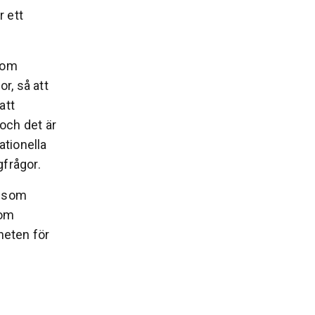
 ett
d om
r, så att
att
och det är
tionella
gfrågor.
, som
som
heten för