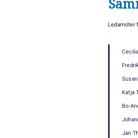
Sam
Ledamöter f
Cecili
Fredri
Susan
Katja 
Bo-And
Johann
Jan Th