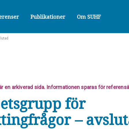
erenser
Publikationer
Om SUHF
slutad
är en arkiverad sida. Informationen sparas för referens
etsgrupp för
ktingfrågor – avslu