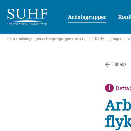
Arbetsgrupper
Konf
Hem
> Arbetsgrupper och expertgrupper
> Arbetsgrupp för flyktingfrågor – av
Tillbaka
!
Detta 
Arb
fly