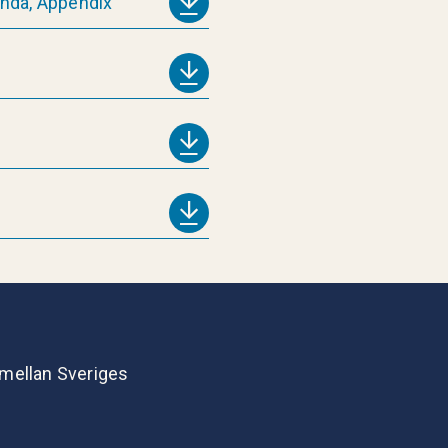
lända, Appendix
 mellan Sveriges