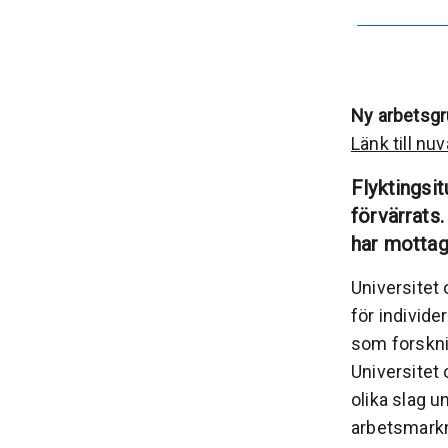
Ny arbetsgr
Länk till nu
Flyktingsit
förvärrats.
har mottagi
Universitet 
för individ
som forskni
Universitet
olika slag u
arbetsmarkn