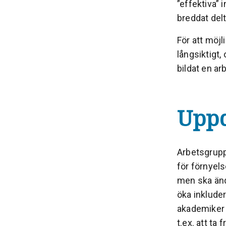
”effektiva” 
breddat delt
För att möj
långsiktigt,
bildat en ar
Upp
Arbetsgruppe
för förnyel
men ska ändå
öka inkluder
akademiker 
t.ex. att ta