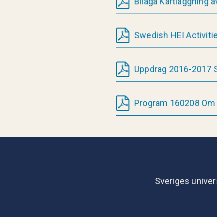
Bilaga Kartlaggning a
Swedish HEI Activit
Uppdrag 2016-2017 S
Program 160208 Om lä
Sveriges univer