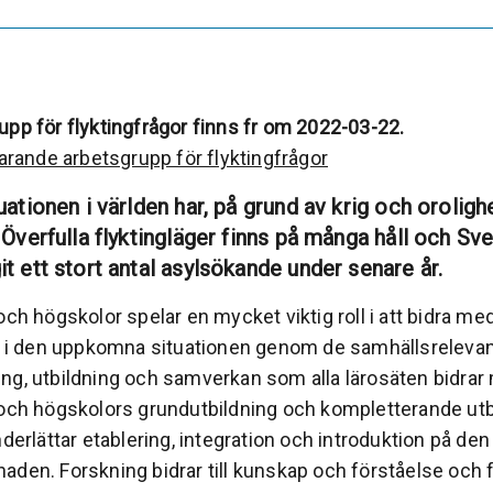
upp för flyktingfrågor finns fr om 2022-03-22.
varande arbetsgrupp för flyktingfrågor
uationen i världen har, på grund av krig och oroligh
 Överfulla flyktingläger finns på många håll och Sv
t ett stort antal asylsökande under senare år.
och högskolor spelar en mycket viktig roll i att bidra me
er i den uppkomna situationen genom de samhällsreleva
ng, utbildning och samverkan som alla lärosäten bidrar
 och högskolors grundutbildning och kompletterande utb
nderlättar etablering, integration och introduktion på de
aden. Forskning bidrar till kunskap och förståelse och f