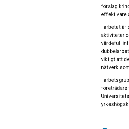
förslag kri
effektivare 
I arbetet är
aktiviteter 
värdefull i
dubbelarbet
viktigt att
nätverk som
I arbetsgru
företrädare
Universitet
yrkeshögsk