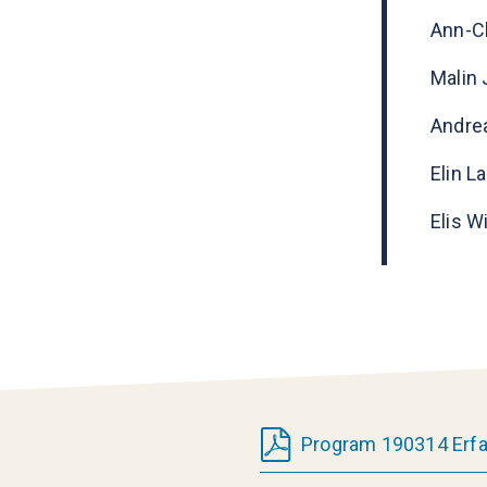
Ann-Ch
Malin 
Andre
Elin L
Elis W
Program 190314 Erfar