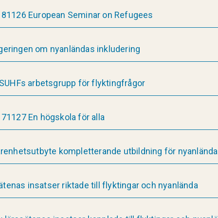
181126 European Seminar on Refugees
regeringen om nyanländas inkludering
SUHFs arbetsgrupp för flyktingfrågor
71127 En högskola för alla
renhetsutbyte kompletterande utbildning för nyanlända
ätenas insatser riktade till flyktingar och nyanlända