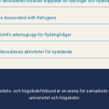
v lärosätenas insatser kopplade till flyktingar och nyan
ies Associated with Refugees
UHFs arbetsgrupp för flyktingfrågor
rosätenas aktiviteter för nyanlända
sitets- och högskoleförbund är en arena för samarbete
universitet och högskolor.