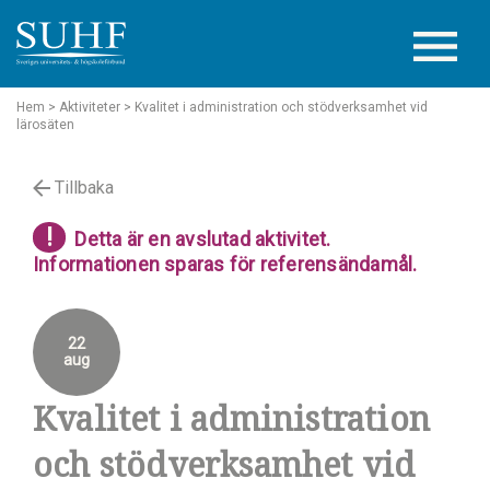
Hem
> Aktiviteter
> Kvalitet i administration och stödverksamhet vid
lärosäten
Tillbaka
!
Detta är en avslutad aktivitet.
Informationen sparas för referensändamål.
22
aug
Kvalitet i administration
och stödverksamhet vid