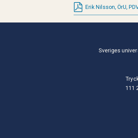
Erik Nilsson, ÖrU, P
Sveriges univer
Tryc
111 