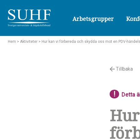
Arbetsgrupper
Konf
Hem
> Aktiviteter
> Hur kan vi förbereda och skydda oss mot en PDV-händels
Tillbaka
!
Detta ä
Hur
för