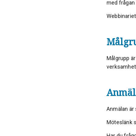
med frågan 
Webbinariet
Målgr
Målgrupp är
verksamhet
Anmäl
Anmälan är s
Möteslänk sä
Har du fråg