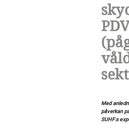
sky
PDV
(på
vål
sek
Med anledni
påverkan på 
SUHF:s expe