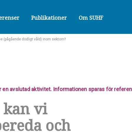
erenser
Publikationer
Om SUHF
e (pågående dödligt våld) inom sektorn?
r en avslutad aktivitet. Informationen sparas för refer
 kan vi
bereda och