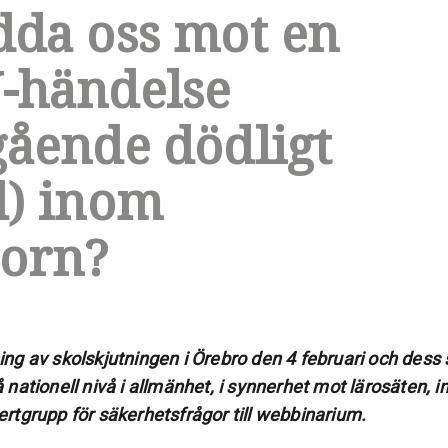
dda oss mot en
-händelse
gående dödligt
d) inom
torn?
ng av skolskjutningen i Örebro den 4 februari och dess 
nationell nivå i allmänhet, i synnerhet mot lärosäten, i
rtgrupp för säkerhetsfrågor till webbinarium.