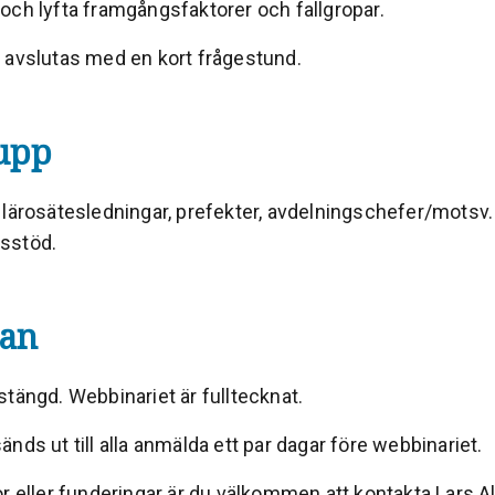
och lyfta framgångsfaktorer och fallgropar.
 avslutas med en kort frågestund.
upp
 lärosätesledningar, prefekter, avdelningschefer/motsv
sstöd.
an
tängd. Webbinariet är fulltecknat.
nds ut till alla anmälda ett par dagar före webbinariet.
or eller funderingar är du välkommen att kontakta
Lars A