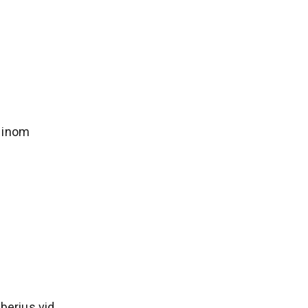
. inom
lberius
vid