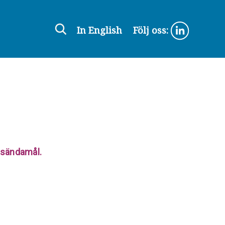
In English
Följ oss:
ensändamål.