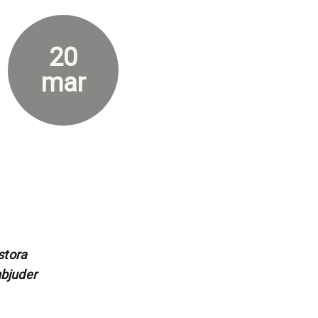
20
mar
stora
nbjuder