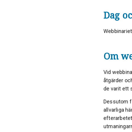
Dag oc
Webbinariet
Om we
Vid webbina
åtgärder och
de varit ett 
Dessutom får
allvarliga 
efterarbete
utmaningarn