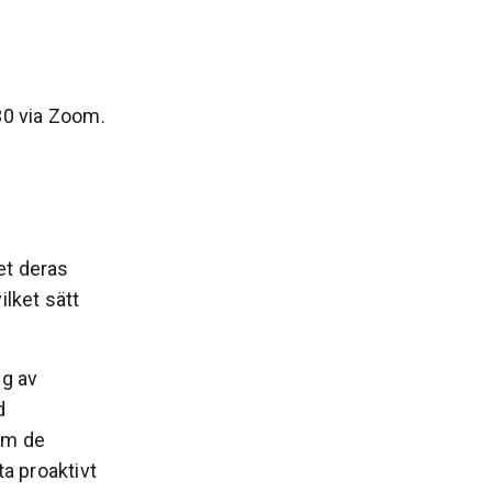
30 via Zoom.
et deras
ilket sätt
ng av
d
om de
a proaktivt