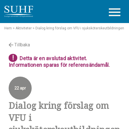
Hem
> Aktiviteter
> Dialog kring förslag om VFU i sjuksköterskeutbildningen
Tillbaka
!
Detta är en avslutad aktivitet.
Informationen sparas för referensändamål.
22 apr
Dialog kring förslag om
VFU i