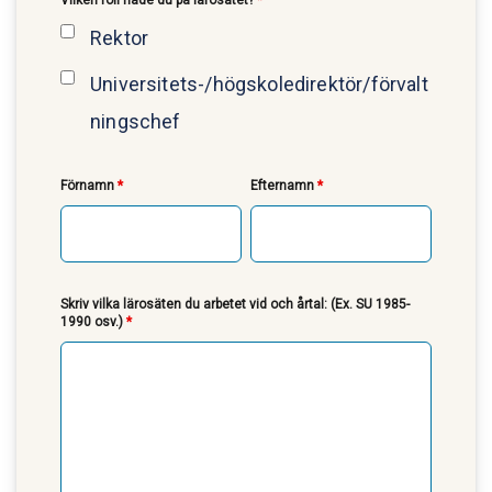
Vilken roll hade du på lärosätet?
*
Rektor
Universitets-/högskoledirektör/förvalt
ningschef
Förnamn
*
Efternamn
*
Skriv vilka lärosäten du arbetet vid och årtal: (Ex. SU 1985-
1990 osv.)
*