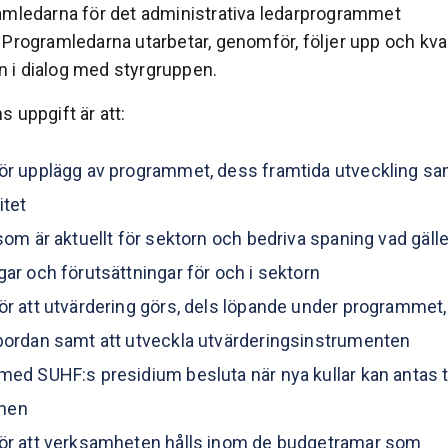
amledarna för det administrativa ledarprogrammet
 Programledarna utarbetar, genomför, följer upp och kva
i dialog med styrgruppen.
 uppgift är att:
ör upplägg av programmet, dess framtida utveckling sam
itet
 som är aktuellt för sektorn och bedriva spaning vad gälle
gar och förutsättningar för och i sektorn
ör att utvärdering görs, dels löpande under programmet,
bordan samt att utveckla utvärderingsinstrumenten
med SUHF:s presidium besluta när nya kullar kan antas ti
men
för att verksamheten hålls inom de budgetramar som