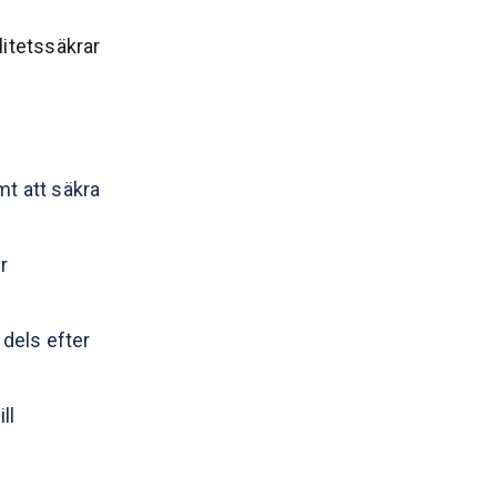
litetssäkrar
t att säkra
r
 dels efter
ll