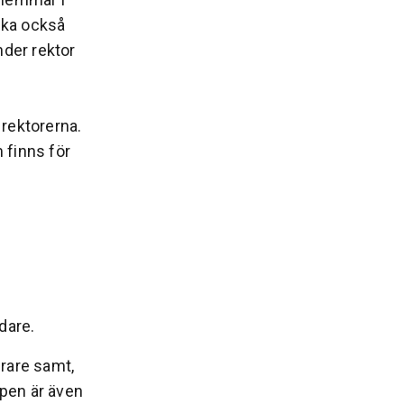
 ska också
nder rektor
rektorerna.
 finns för
dare.
rare samt,
ppen är även