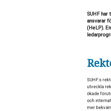
SUHF har t
ansvarar 
(HeLP). En
ledarprog
Rekt
SUHF:s rekto
utveckla rek
ökade föruts
och internat
mer bekväma