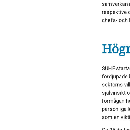
samverkan m
respektive 
chefs- och 
Högr
SUHF startad
fördjupade 
sektorns vil
självinsikt
förmågan ho
personliga 
som en vikt
Ca 25 delta