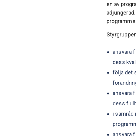
en av progr
adjungerad.
programmen 
Styrgruppens
ansvara f
dess kval
följa det
förändrin
ansvara f
dess full
i samråd 
program
ansvara 