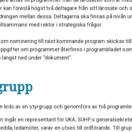
 kan föreslå högst två deltagare från sitt lärosäte och
rdningen mellan dessa. Deltagarna ska finnas på nivån u
illsammans med rektor i strategiska frågor.
 om nominering till näst kommande program skickas till 
 uppgifter om programmet återfinns i programbladet som
 längst ned under "dokument".
grupp
leds av en styrgrupp och genomförs av två programle
en ingår en representant för UKÄ, SUHF:s generalsekrete
dda, ledamöter, varav en utses till ordförande. Till gru