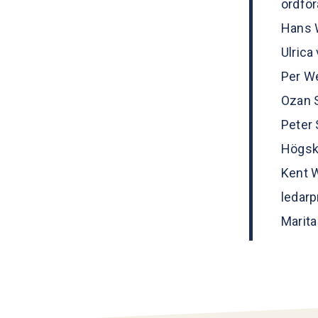
ordfö
Hans W
Ulrica
Per W
Ozan S
Peter 
Högsk
Kent W
ledar
Marita