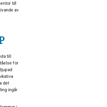
ntor till
tövande av
P
a till
tåelse för
rdjupad
ikativa
a det
ing ingår
dlemmar i