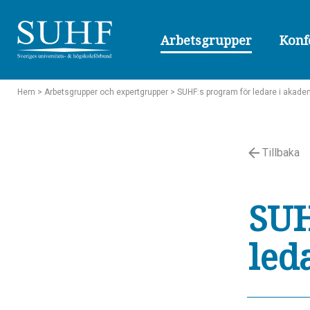
Arbetsgrupper
Konf
Hem
> Arbetsgrupper och expertgrupper
> SUHF:s program för ledare i akade
Tillbaka
SUH
led