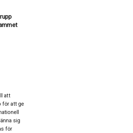
grupp
rammet
l att
 för att ge
nationell
känna sig
s för