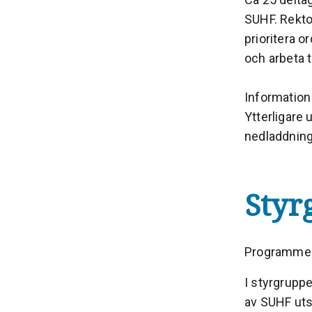
SUHF. Rektor
prioritera o
och arbeta t
Information
Ytterligare
nedladdning
Styr
Programmen 
I styrgrupp
av SUHF utse