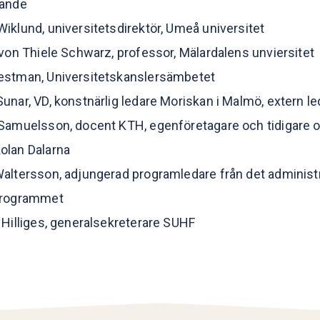
rande
iklund, universitetsdirektör, Umeå universitet
 von Thiele Schwarz, professor, Mälardalens unviersitet
estman, Universitetskanslersämbetet
unar, VD, konstnärlig ledare Moriskan i Malmö, extern l
Samuelsson, docent KTH, egenföretagare och tidigare 
olan Dalarna
altersson, adjungerad programledare från det administ
programmet
 Hilliges, generalsekreterare SUHF