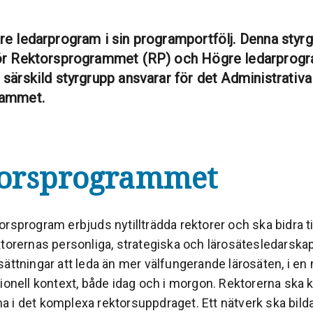
re ledarprogram i sin programportfölj. Denna styr
för Rektorsprogrammet (RP) och Högre ledarprog
 särskild styrgrupp ansvarar för det Administrativa
rammet.
orsprogrammet
rsprogram erbjuds nytillträdda rektorer och ska bidra til
torernas personliga, strategiska och lärosätesledarskap
ättningar att leda än mer välfungerande lärosäten, i en 
ionell kontext, både idag och i morgon. Rektorerna ska 
 i det komplexa rektorsuppdraget. Ett nätverk ska bilda