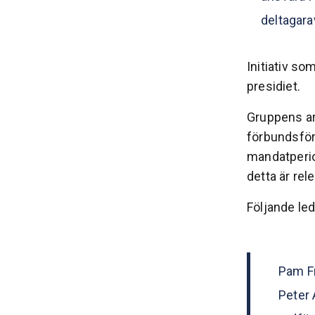
deltagara
Initiativ s
presidiet.
Gruppens arb
förbundsförs
mandatperio
detta är rel
Följande le
Pam Fr
Peter 