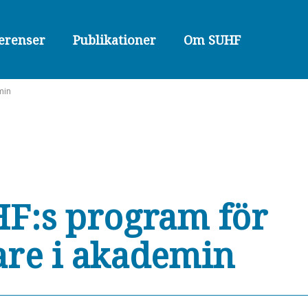
erenser
Publikationer
Om SUHF
min
F:s program för
are i akademin