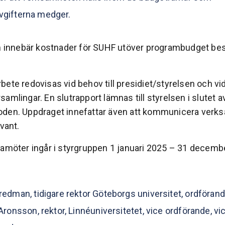
vgifterna medger.
om innebär kostnader för SUHF utöver programbudget bes
ete redovisas vid behov till presidiet/styrelsen och vi
amlingar. En slutrapport lämnas till styrelsen i slutet a
den. Uppdraget innefattar även att kommunicera verk
evant.
damöter ingår i styrgruppen 1 januari 2025 – 31 decemb
edman, tidigare rektor Göteborgs universitet, ordföran
Aronsson, rektor, Linnéuniversitetet, vice ordförande, vi