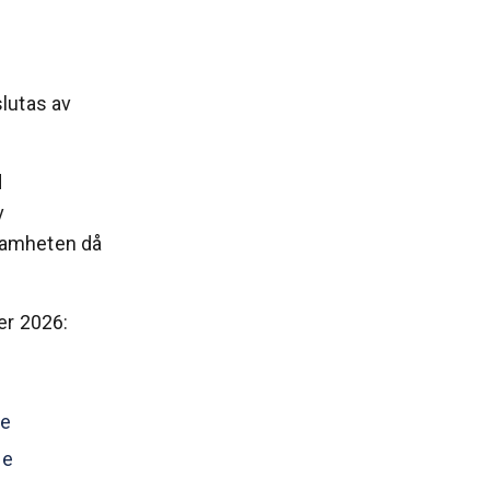
lutas av
d
v
samheten då
er 2026:
de
ce