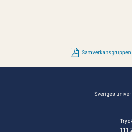
Samverkansgruppen 
Sveriges univer
Tryc
111 