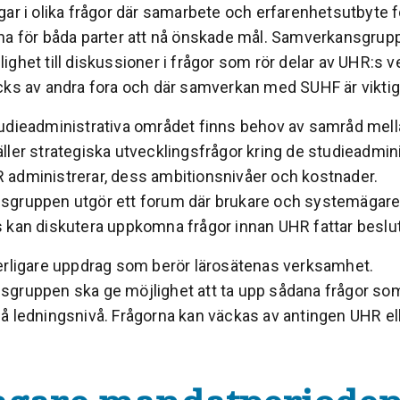
ar i olika frågor där samarbete och erfarenhetsutbyte f
na för båda parter att nå önskade mål. Samverkansgrup
ighet till diskussioner i frågor som rör delar av UHR:s
cks av andra fora och där samverkan med SUHF är vikti
udieadministrativa området finns behov av samråd mel
ller strategiska utvecklingsfrågor kring de studieadmini
administrerar, dess ambitionsnivåer och kostnader.
gruppen utgör ett forum där brukare och systemägar
 kan diskutera uppkomna frågor innan UHR fattar beslut
erligare uppdrag som berör lärosätenas verksamhet.
gruppen ska ge möjlighet att ta upp sådana frågor so
å ledningsnivå. Frågorna kan väckas av antingen UHR el