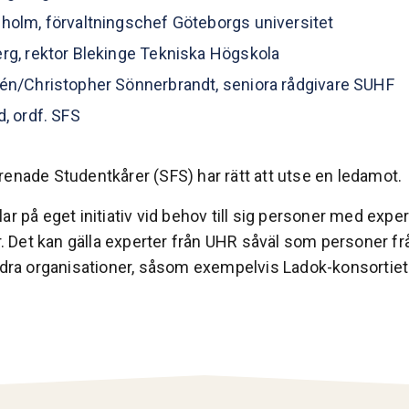
holm, förvaltningschef Göteborgs universitet
rg, rektor Blekinge Tekniska Högskola
én/Christopher Sönnerbrandt, seniora rådgivare SUHF
d, ordf. SFS
renade Studentkårer (SFS) har rätt att utse en ledamot.
ar på eget initiativ vid behov till sig personer med exp
or. Det kan gälla experter från UHR såväl som personer fr
andra organisationer, såsom exempelvis Ladok-konsortie