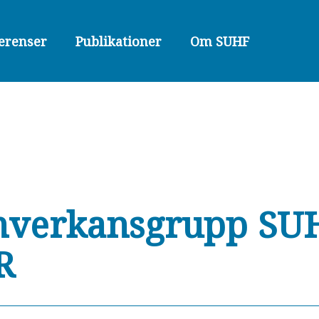
erenser
Publikationer
Om SUHF
verkansgrupp SU
R