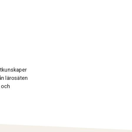
ertkunskaper
ån lärosäten
t och