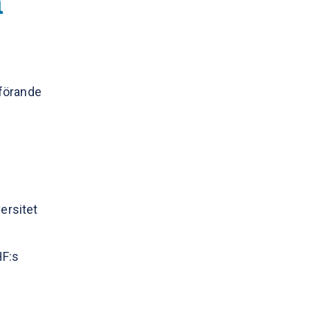
n
dförande
ersitet
HF:s