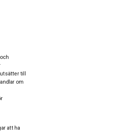
 och
r
sätter till
handlar om
ör
ar att ha