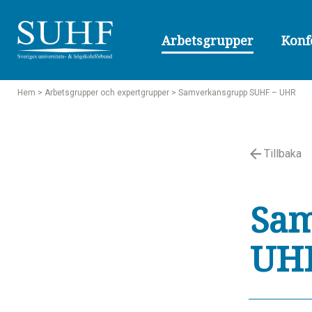
Arbetsgrupper
Konf
Hem
> Arbetsgrupper och expertgrupper
> Samverkansgrupp SUHF – UHR
Tillbaka
Sam
UH