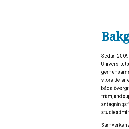
Bakg
Sedan 2009 
Universitet
gemensamma 
stora delar
både övergr
främjandeup
antagningsf
studieadmin
Samverkansg