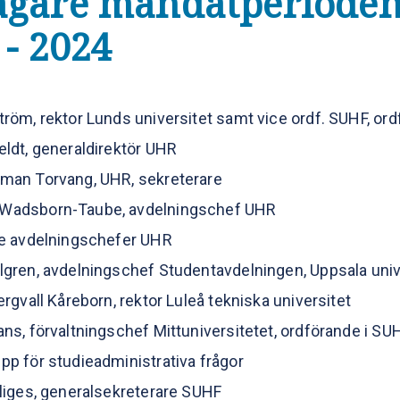
agare mandatperiode
 - 2024
tröm, rektor Lunds universitet samt vice ordf. SUHF, or
eldt, generaldirektör UHR
rman Torvang, UHR, sekreterare
Wadsborn-Taube, avdelningschef UHR
re avdelningschefer UHR
lgren, avdelningschef Studentavdelningen, Uppsala univ
Bergvall Kåreborn, rektor Luleå tekniska universitet
ans, förvaltningschef Mittuniversitetet, ordförande i SU
pp för studieadministrativa frågor
lliges, generalsekreterare SUHF