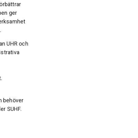
örbättrar
pen ger
 verksamhet
g.
lan UHR och
strativa
e
.
m behöver
ler SUHF.