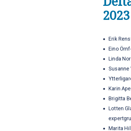
Delt
2023
Erik Rens
Eino Örnf
Linda No
Susanne 
Ytterliga
Karin Ape
Brigitta 
Lotten Gl
expertgru
Marita Hi