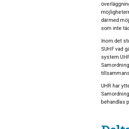
överläggning
möjligheter
därmed möjl
som inte tä
Inom det st
SUHF vad gä
system UHR 
Samordnings
tillsammans
UHR har ytt
Samordnings
behandlas p