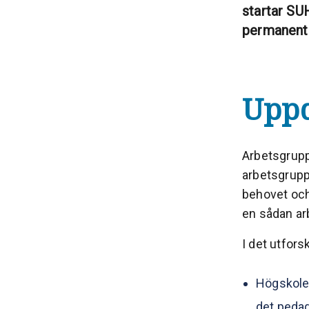
startar SU
permanent 
Upp
Arbetsgrupp
arbetsgrupp
behovet och
en sådan a
I det utfor
Högskolep
det pedag