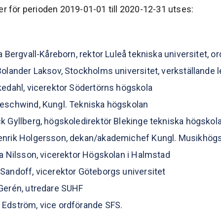
er för perioden 2019-01-01 till 2020-12-31 utses:
ta Bergvall-Kåreborn, rektor Luleå tekniska universitet, o
Bolander Laksov, Stockholms universitet, verkställande
kedahl, vicerektor Södertörns högskola
eschwind, Kungl. Tekniska högskolan
k Gyllberg, högskoledirektör Blekinge tekniska högskol
enrik Holgersson, dekan/akademichef Kungl. Musikhög
la Nilsson, vicerektor Högskolan i Halmstad
Sandoff, vicerektor Göteborgs universitet
Gerén, utredare SUHF
 Edström, vice ordförande SFS.