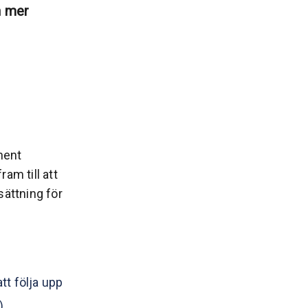
n mer
nent
m till att
ättning för
t följa upp
)