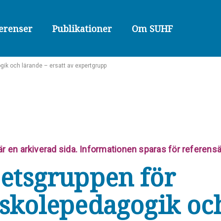
erenser
Publikationer
Om SUHF
ik och lärande – ersatt av expertgrupp
är en arkiverad sida. Informationen sparas för referens
etsgruppen för
skolepedagogik oc