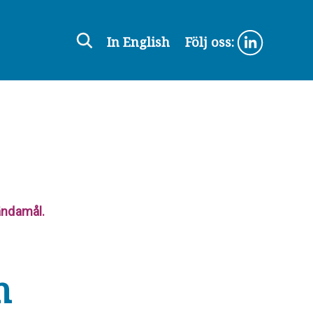
In English
Följ oss:
ändamål.
h