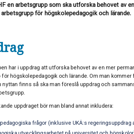
HF en arbetsgrupp som ska utforska behovet av e
arbetsgrupp för högskolepedagogik och lärande.
drag
en har i uppdrag att utforska behovet av en mer perma
 för högskolepedagogik och lärande. Om man kommer fra
 nyttan finns så ska man föreslå uppdrag och sammans
rbetsgrupp.
skande uppdraget bör man bland annat inkludera:
edagogiska frågor (inklusive UKÄ:s regeringsuppdrag at
ogiska utvecklingsarbetet på universitet och högskolor