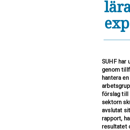
lär
exp
SUHF har u
genom tillf
hantera en 
arbetsgrup
förslag til
sektorn sku
avslutat si
rapport, ha
resultatet