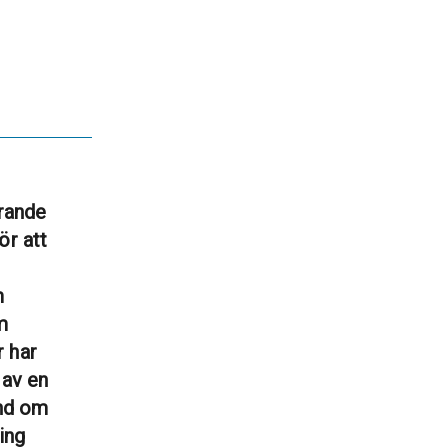
ärande
ör att
m
m
r har
 av en
and om
ing