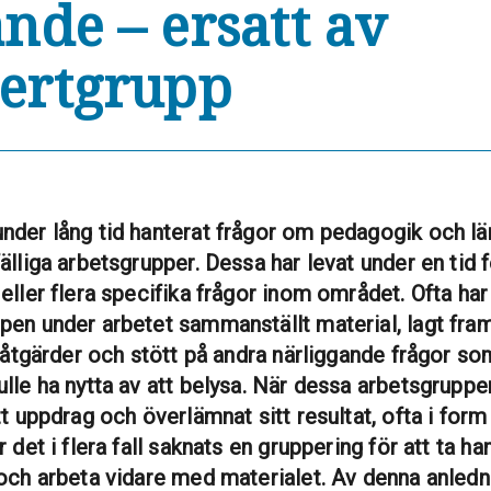
ande – ersatt av
ertgrupp
nder lång tid hanterat frågor om pedagogik och l
älliga arbetsgrupper. Dessa har levat under en tid f
eller flera specifika frågor inom området. Ofta har
pen under arbetet sammanställt material, lagt fra
l åtgärder och stött på andra närliggande frågor so
lle ha nytta av att belysa. När dessa arbetsgruppe
tt uppdrag och överlämnat sitt resultat, ofta i form
r det i flera fall saknats en gruppering för att ta h
 och arbeta vidare med materialet. Av denna anledn