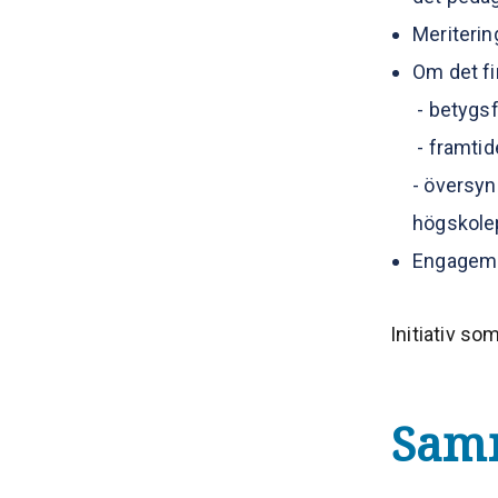
Meriterin
Om det fi
- betygsf
- framtid
- översy
högskole
Engagema
Initiativ s
Sam