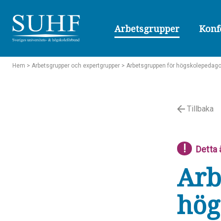
Arbetsgrupper
Konf
Hem
> Arbetsgrupper och expertgrupper
> Arbetsgruppen för högskolepedagog
Tillbaka
!
Detta 
Arb
hög