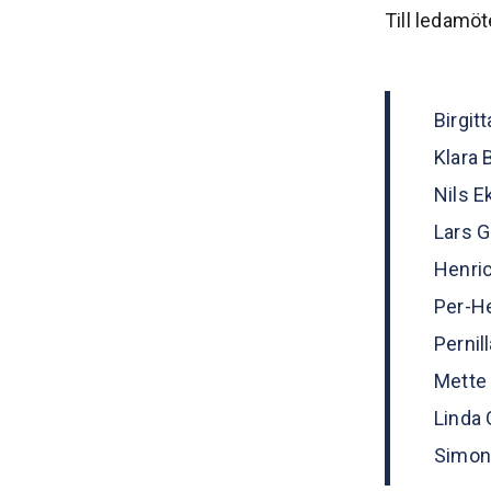
Till ledamöt
Birgit
Klara 
Nils E
Lars G
Henric
Per-H
Pernil
Mette 
Linda 
Simon