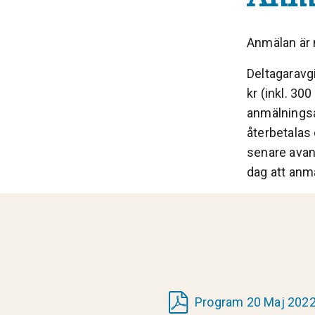
Anmälan är 
Deltagaravgi
kr (inkl. 30
anmälningsa
återbetalas 
senare avanm
dag att anmä
Program 20 Maj 2022 