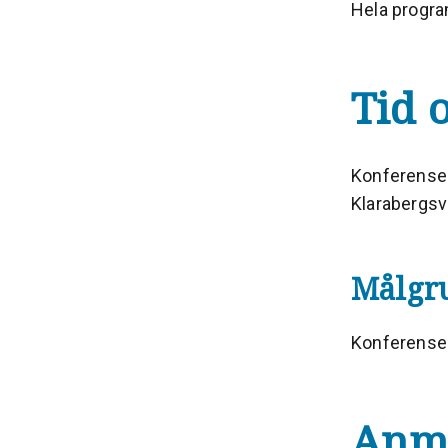
Hela progra
Tid 
Konferensen
Klarabergsvi
Målgr
Konferensen
Anm