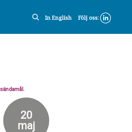
In English
Följ oss:
ensändamål.
20
maj