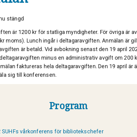
nu stängd
ften är 1200 kr för statliga myndigheter. För övriga är a
0 kr moms). Lunch ingår i deltagaravgiften. Anmälan är gil
vgiften är betald. Vid avbokning senast den 19 april 20
deltagaravgiften minus en administrativ avgift om 200 k
älan faktureras hela deltagaravgiften. Den 19 april är 
la sig till konferensen.
Program
SUHFs vårkonferens för bibliotekschefer