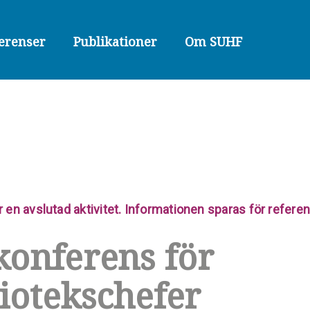
erenser
Publikationer
Om SUHF
r en avslutad aktivitet. Informationen sparas för refer
konferens för
iotekschefer