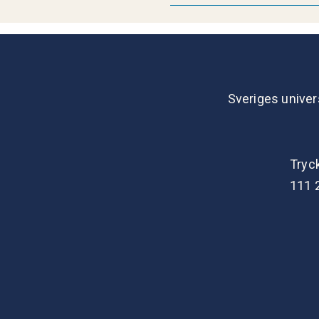
Sveriges univer
Tryc
111 