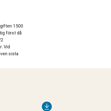
vgiften 1500
tig först då
22
r. Vid
även sista