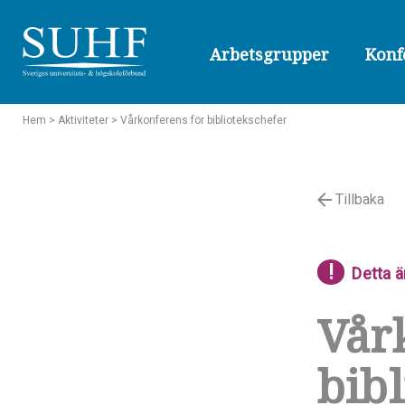
Arbetsgrupper
Konf
Hem
> Aktiviteter
> Vårkonferens för bibliotekschefer
Tillbaka
!
Detta ä
Vår
bibl