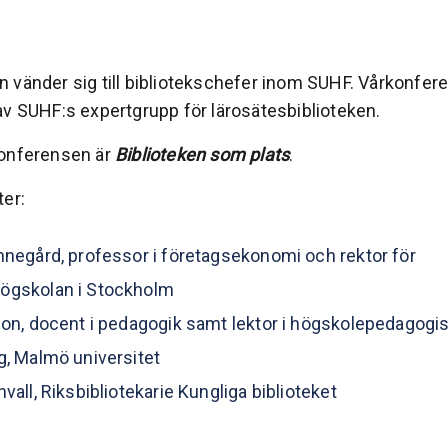
 vänder sig till bibliotekschefer inom SUHF. Vårkonfer
av SUHF:s expertgrupp för lärosätesbiblioteken.
konferensen är
Biblioteken som plats
.
ter:
nnegård, professor i företagsekonomi och rektor för
ögskolan i Stockholm
jon, docent i pedagogik samt lektor i högskolepedagogi
g, Malmö universitet
vall, Riksbibliotekarie Kungliga biblioteket