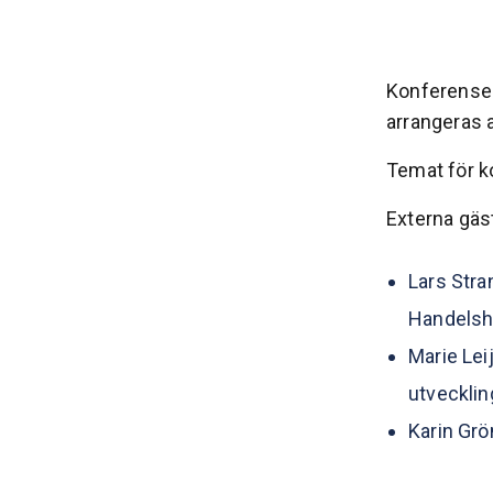
Konferensen
arrangeras 
Temat för 
Externa gäs
Lars Stra
Handelsh
Marie Lei
utvecklin
Karin Grön