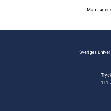
Mötet äger 
Sveriges univer
Tryc
111 