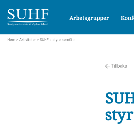
Arbetsgrupper
Konf
Hem
> Aktiviteter
> SUHF:s styrelsemöte
Tillbaka
SUH
sty