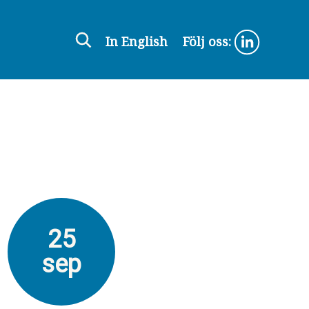
In English
Följ oss:
25
sep