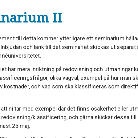
narium II
ent till detta kommer ytterligare ett seminarium hållas
 Inbjudan och länk till det seminariet skickas ut separat
innéuniversitetet.
et har mera inriktning på redovisning och utmaningar kop
assificeringsfrågor, olika vägval, exempel på hur man s
av kostnader, och vad som ska klassificeras som direktif
 att ni tar med exempel där det finns osäkerhet eller u
l redovisning/klassificering, och gärna skickar dessa till
nast 25 maj.