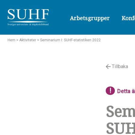
Arbetsgrupper
Konf
Hem
> Aktiviteter
> Seminarium I: SUHF-statistiken 2022
Tillbaka
!
Detta ä
Sem
SUH