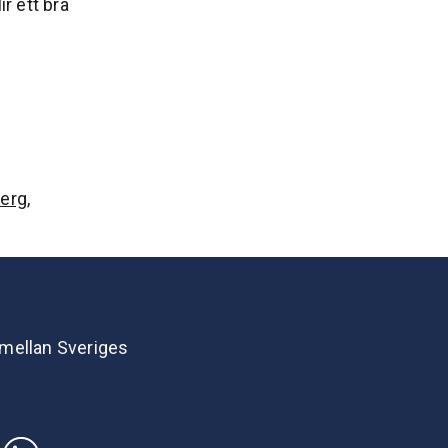
ir ett bra
erg
,
 mellan Sveriges