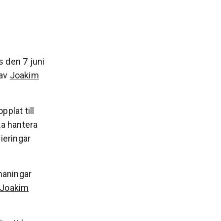
 den 7 juni
 av
Joakim
plat till
ka hantera
ieringar
tmaningar
Joakim