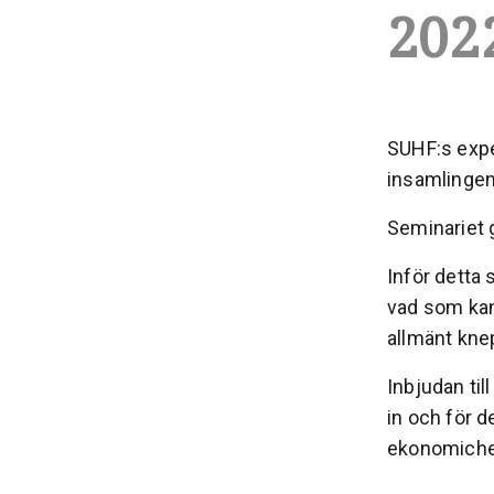
202
SUHF:s expe
insamlingen
Seminariet
Inför detta 
vad som kan 
allmänt knep
Inbjudan til
in och för d
ekonomichef