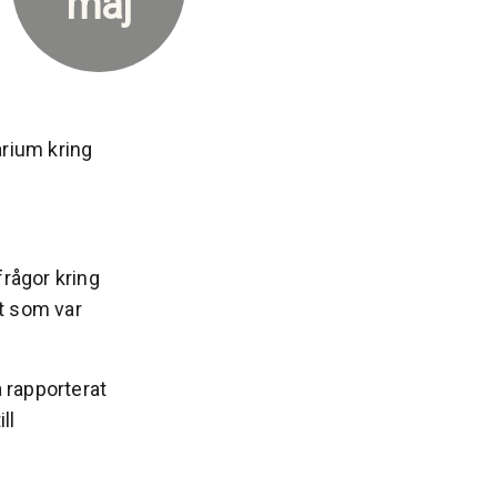
maj
arium kring
frågor kring
nt som var
a rapporterat
ll