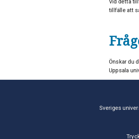
Vid detta til
tillfälle att
Fråg
Önskar du de
Uppsala uni
Sveriges univer
Tryc