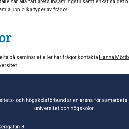
lfälle har alla fått årets insamlingsfil samt enkät så det bl
 samla upp olika typer av frågor.
or
lta på seminariet eller har frågor kontakta
Hanna Mörtb
versitet
sitets- och högskoleförbund är en arena för samarbete
universitet och högskolor.
kerigatan 8