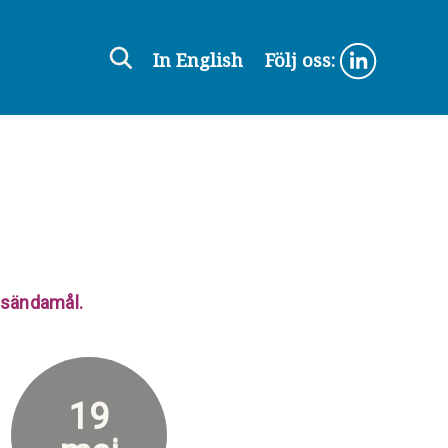
In English
Följ oss:
ensändamål.
19