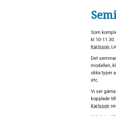
Semi
Som komplem
kl 10-11.30.
Karlsson
, L
Det seminari
modellen, kl
olika typer 
etc.
Vi ser gärna
kopplade til
Karlsson
se