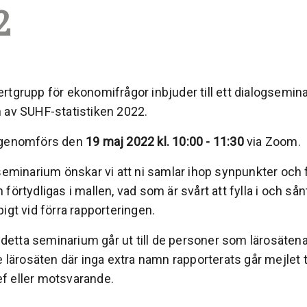
2
rtgrupp för ekonomifrågor inbjuder till ett dialogsemin
 av SUHF-statistiken 2022.
 genomförs den
19 maj 2022 kl. 10:00 - 11:30
via Zoom.
seminarium önskar vi att ni samlar ihop synpunkter och 
förtydligas i mallen, vad som är svårt att fylla i och så
igt vid förra rapporteringen.
l detta seminarium går ut till de personer som lärosäten
e lärosäten där inga extra namn rapporterats går mejlet ti
 eller motsvarande.