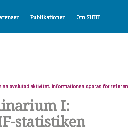
erenser
Publikationer
Om SUHF
r en avslutad aktivitet. Informationen sparas för refer
inarium I:
F-statistiken