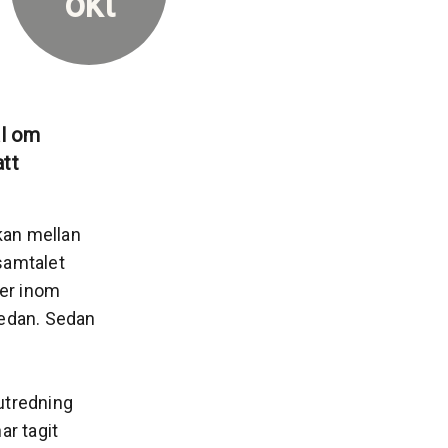
okt
al om
att
kan mellan
samtalet
ner inom
sedan. Sedan
utredning
r tagit