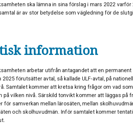
samheten ska lämna in sina förslag i mars 2022 varför
amtal är av stor betydelse som vägledning för de slutgi
tisk information
samheten arbetar utifrån antagandet att en permanent
n 2025 förutsätter avtal, så kallade ULF-avtal, på nationell
ivå. Samtalet kommer att kretsa kring frågor om vad so
h på vilken nivå. Särskild tonvikt kommer att läggas på 
er för samverkan mellan lärosäten, mellan skolhuvudmä
säten och skolhuvudmän. Inför samtalet kommer tentati
ut.