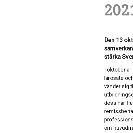
202
Den 13 okt
samverkan 
stärka Sve
I oktober ä
lärosäte o
vänder sig t
utbildnings
dess har fl
remissbehan
professions
om huvudman