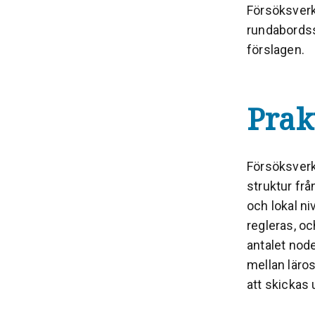
Försöksverk
rundabordss
förslagen.
Prak
Försöksverk
struktur frå
och lokal n
regleras, oc
antalet nod
mellan läro
att skickas 