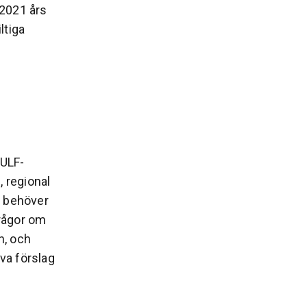
 2021 års
ltiga
 ULF-
, regional
m behöver
frågor om
n, och
va förslag