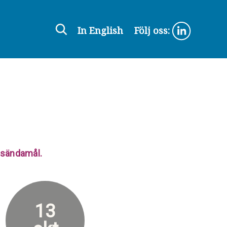
In English
Följ oss:
ensändamål.
13