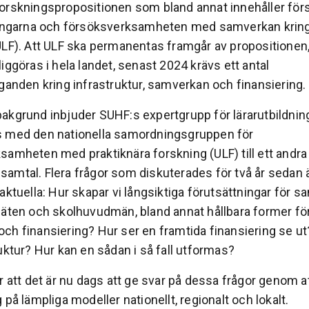
orskningspropositionen som bland annat innehåller förs
ningarna och försöksverksamheten med samverkan kring
ULF). Att ULF ska permanentas framgår av propositionen,
iggöras i hela landet, senast 2024 krävs ett antal
ganden kring infrastruktur, samverkan och finansiering.
akgrund inbjuder SUHF:s expertgrupp för lärarutbildnin
 med den nationella samordningsgruppen för
samheten med praktiknära forskning (ULF) till ett andra
amtal. Flera frågor som diskuterades för två år sedan 
aktuella: Hur skapar vi långsiktiga förutsättningar för 
säten och skolhuvudmän, bland annat hållbara former fö
ch finansiering? Hur ser en framtida finansiering se ut
uktur? Hur kan en sådan i så fall utformas?
r att det är nu dags att ge svar på dessa frågor genom a
 på lämpliga modeller nationellt, regionalt och lokalt.