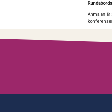
Rundabordss
Anmälan är 
konferense