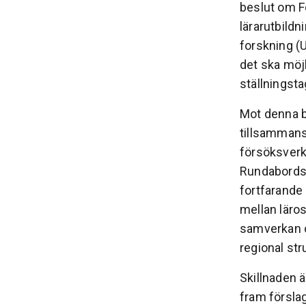
beslut om F
lärarutbild
forskning (
det ska möjl
ställningsta
Mot denna b
tillsammans
försöksverk
Rundabordss
fortfarande 
mellan läro
samverkan o
regional str
Skillnaden ä
fram förslag