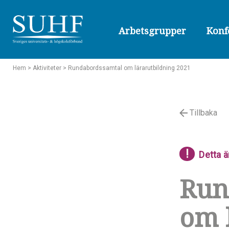
Arbetsgrupper
Konf
Hem
> Aktiviteter
> Rundabordssamtal om lärarutbildning 2021
Tillbaka
!
Detta ä
Run
om 