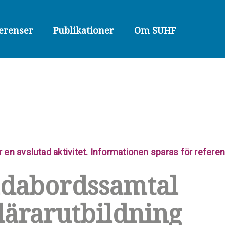
erenser
Publikationer
Om SUHF
r en avslutad aktivitet. Informationen sparas för refer
dabordssamtal
lärarutbildning