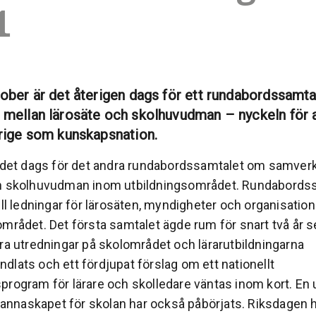
1
ober är det återigen dags för ett rundabordssamt
mellan lärosäte och skolhuvudman – nyckeln för 
rige som kunskapsnation.
r det dags för det andra rundabordssamtalet om samver
ch skolhuvudman inom utbildningsområdet. Rundabords
ill ledningar för lärosäten, myndigheter och organisatio
området. Det första samtalet ägde rum för snart två år 
era utredningar på skolområdet och lärarutbildningarna
dlats och ett fördjupat förslag om ett nationellt
program för lärare och skolledare väntas inom kort. En 
naskapet för skolan har också påbörjats. Riksdagen ha