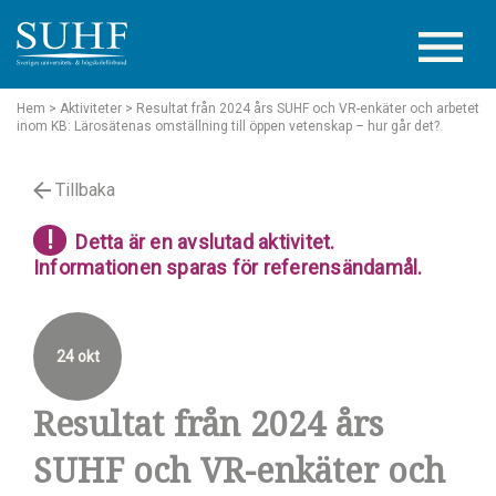
Hem
> Aktiviteter
> Resultat från 2024 års SUHF och VR-enkäter och arbetet
inom KB: Lärosätenas omställning till öppen vetenskap – hur går det?
Tillbaka
!
Detta är en avslutad aktivitet.
Informationen sparas för referensändamål.
24 okt
Resultat från 2024 års
SUHF och VR-enkäter och