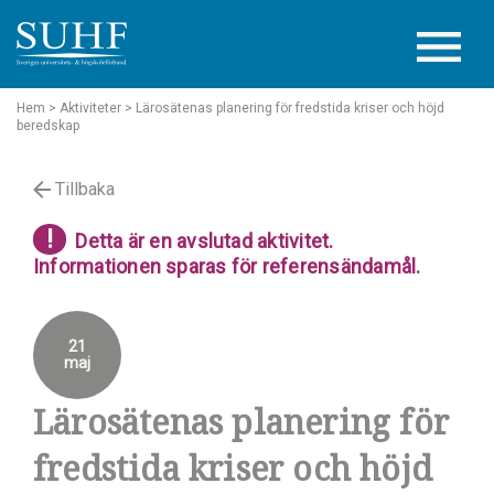
Hem
> Aktiviteter
> Lärosätenas planering för fredstida kriser och höjd
beredskap
Tillbaka
!
Detta är en avslutad aktivitet.
Informationen sparas för referensändamål.
21
maj
Lärosätenas planering för
fredstida kriser och höjd