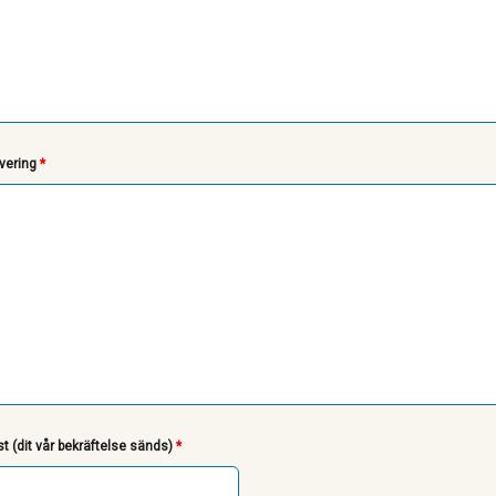
vering
*
t (dit vår bekräftelse sänds)
*