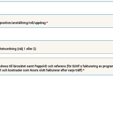
position/anställning/roll/uppdrag
*
tetsordning (välj 1 eller 2):
aadress till lärosätet samt Peppol-ID och referens (för SUHF:s fakturering av prog
t och kostnader som Noors slott fakturerar efter varje träff)
*