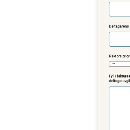
Deltagarens 
Rektors priori
Fyll i faktur
deltagaravgif