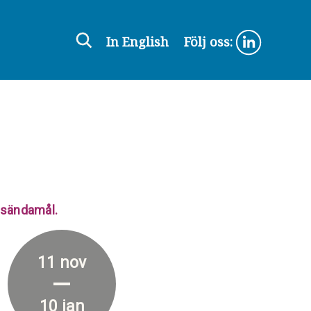
In English
Följ oss:
ensändamål.
11 nov
10 jan