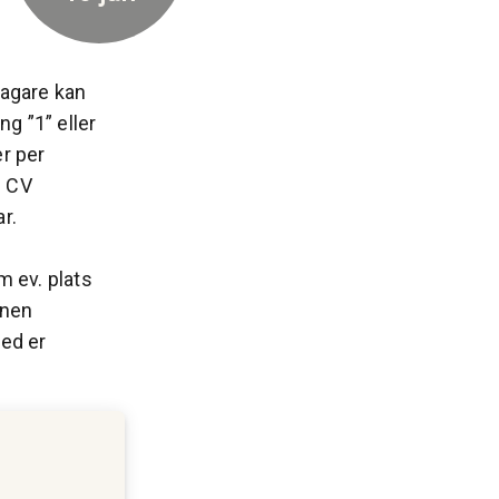
tagare kan
ng ”1” eller
er per
s CV
ar.
 ev. plats
onen
ed er