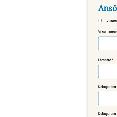
Ansök
Vi samt
Vi nominera
Lärosäte
*
Deltagarens
Deltagarens 