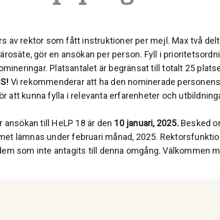
 av rektor som fått instruktioner per mejl. Max två del
ärosäte, gör en ansökan per person. Fyll i prioritetsordni
nomineringar. Platsantalet är begränsat till totalt 25 plats
S!
Vi rekommenderar att ha den nominerade personen
 för att kunna fylla i relevanta erfarenheter och utbildning
r ansökan till HeLP 18 är den
10 januari, 2025.
Besked om
et lämnas under februari månad, 2025. Rektorsfunkti
dem som inte antagits till denna omgång. Välkommen m