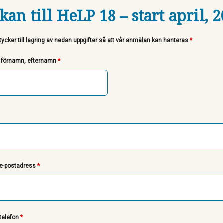
an till HeLP 18 – start april, 
ycker till lagring av nedan uppgifter så att vår anmälan kan hanteras
*
r förnamn, efternamn
*
 e-postadress
*
telefon
*