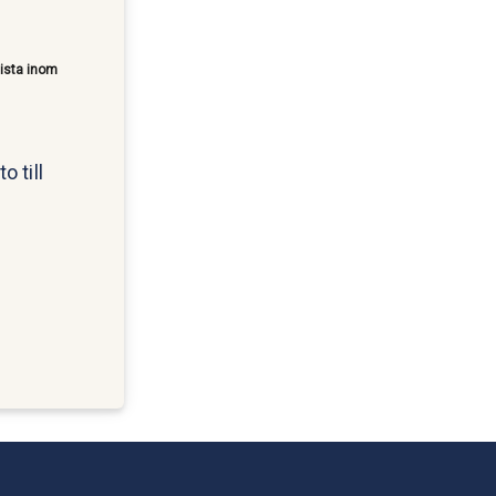
lista inom
o till