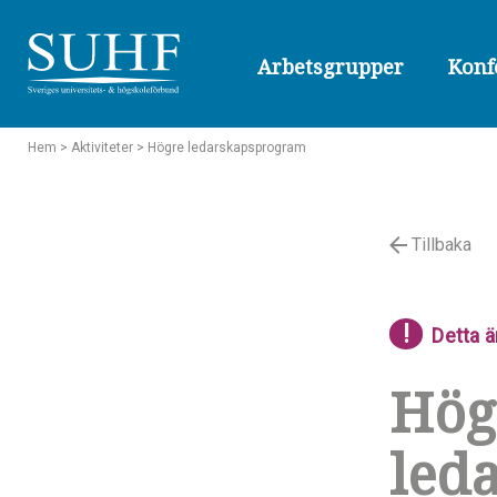
Arbetsgrupper
Konf
Hem
> Aktiviteter
> Högre ledarskapsprogram
Tillbaka
!
Detta ä
Hög
led