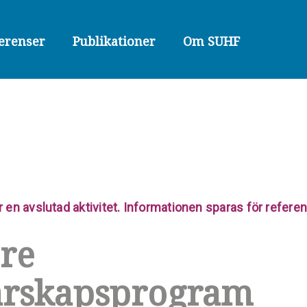
erenser
Publikationer
Om SUHF
r en avslutad aktivitet. Informationen sparas för refer
re
arskapsprogram