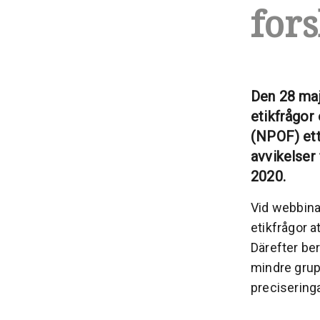
for
Den 28 maj
etikfrågor
(NPOF) ett
avvikelser
2020.
Vid webbina
etikfrågor 
Därefter ber
mindre grup
precisering