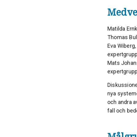
Medve
Matilda Ernk
Thomas Bull
Eva Wiberg,
expertgrupp
Mats Johans
expertgrupp
Diskussione
nya systeme
och andra av
fall och be
Målgr