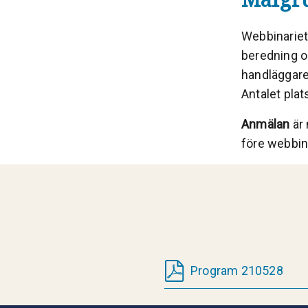
Webbinariet 
beredning oc
handläggare
Antalet plats
Anmälan
är 
före webbina
Program 210528