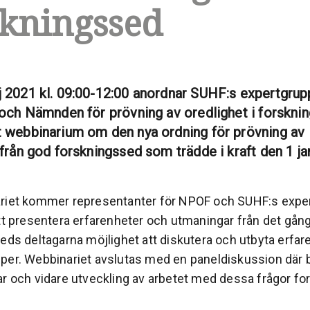
skningssed
 2021 kl. 09:00-12:00 anordnar SUHF:s expertgrup
 och Nämnden för prövning av oredlighet i forsknin
 webbinarium om den nya ordning för prövning av
 från god forskningssed som trädde i kraft den 1 ja
riet kommer representanter för NPOF och SUHF:s exper
att presentera erfarenheter och utmaningar från det gång
eds deltagarna möjlighet att diskutera och utbyta erfar
per. Webbinariet avslutas med en paneldiskussion där 
ar och vidare utveckling av arbetet med dessa frågor fo