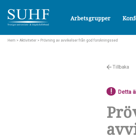
Arbetsgrupper
Konf
Hem
> Aktiviteter
> Prövning av avvikelser från god forskningssed
Tillbaka
!
Detta ä
Prö
avv