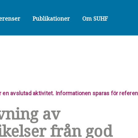
erenser
Publikationer
Om SUHF
r en avslutad aktivitet. Informationen sparas för refer
vning av
ikelser från god