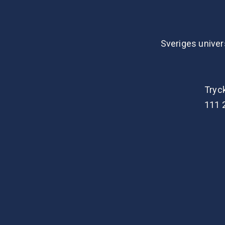
Sveriges univer
Tryc
111 