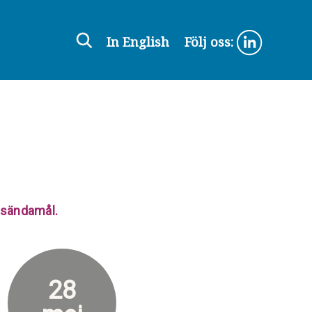
In English
Följ oss:
ensändamål.
28