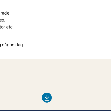
rade i
ex.
or etc.
g någon dag