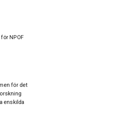
e för NPOF
men för det
forskning
a enskilda