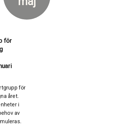
maj
p för
g
nuari
tgrupp för
na året.
enheter i
behov av
rmuleras.