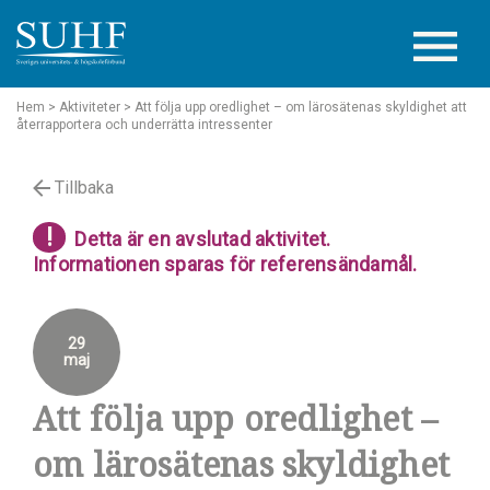
Hem
> Aktiviteter
> Att följa upp oredlighet – om lärosätenas skyldighet att
återrapportera och underrätta intressenter
Tillbaka
!
Detta är en avslutad aktivitet.
Informationen sparas för referensändamål.
29
maj
Att följa upp oredlighet –
om lärosätenas skyldighet