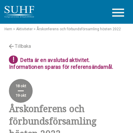
Hem
> Aktiviteter
> Årskonferens och förbundsförsamling hösten 2022
Tillbaka
!
Detta är en avslutad aktivitet.
Informationen sparas för referensändamål.
18 okt
19 okt
Årskonferens och
förbundsförsamling