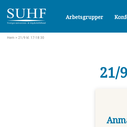
Arbetsgrupper
Konf
Hem
> 21/9 kl. 17-18:30
21/9
Anmä