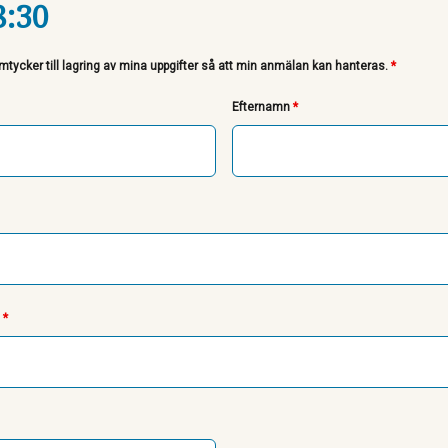
8:30
tycker till lagring av mina uppgifter så att min anmälan kan hanteras.
*
Efternamn
*
n
*