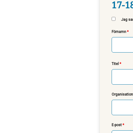
17-1
Jag sam
Förnamn
*
Titel
*
Organisatio
E-post
*