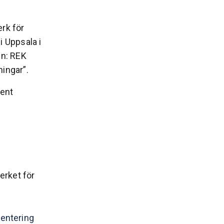
rk för
 Uppsala i
en: REK
ingar”.
nent
rket för
mentering