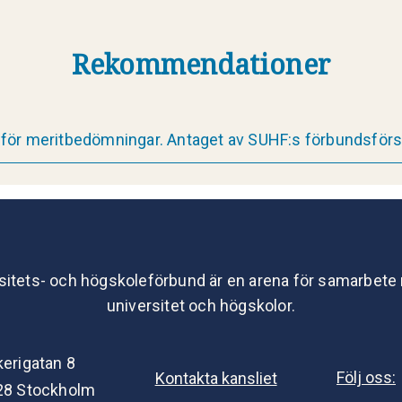
Rekommendationer
ör meritbedömningar. Antaget av SUHF:s förbundsfö
sitets- och högskoleförbund är en arena för samarbete
universitet och högskolor.
kerigatan 8
Följ oss:
Kontakta kansliet
28 Stockholm