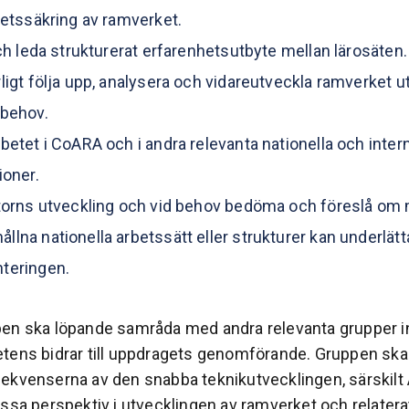
tetssäkring av ramverket.
och leda strukturerat erfarenhetsutbyte mellan lärosäten.
ligt följa upp, analysera och vidareutveckla ramverket ut
 behov.
betet i CoARA och i andra relevanta nationella och intern
ioner.
torns utveckling och vid behov bedöma och föreslå om
lna nationella arbetssätt eller strukturer kan underlätt
teringen.
pen ska löpande samråda med andra relevanta grupper
tens bidrar till uppdragets genomförande. Gruppen ska 
ekvenserna av den snabba teknikutvecklingen, särskilt 
essa perspektiv i utvecklingen av ramverket och relatera