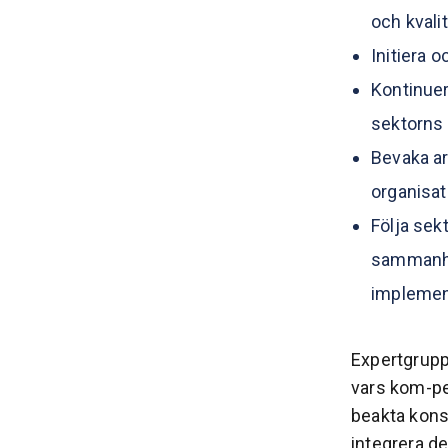
och kvali
Initiera 
Kontinuer
sektorns
Bevaka ar
organisat
Följa sek
sammanhål
implemen
Expertgrup
vars kom-pe
beakta kons
integrera d