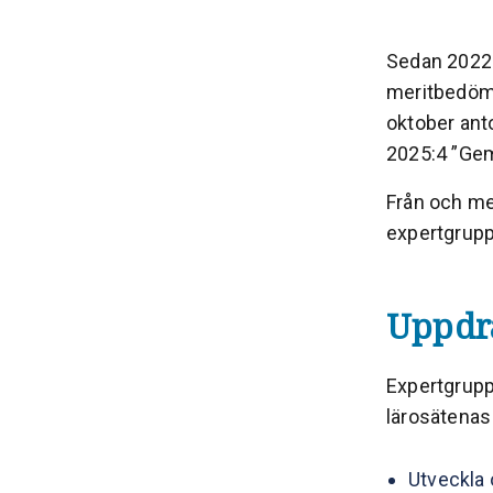
Sedan 2022 
meritbedömn
oktober ant
2025:4 ”Gem
Från och me
expertgrupp
Uppdr
Expertgrup
lärosätenas
Utveckla 