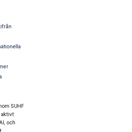
ifrån
ationella
 mer
a
 inom SUHF
aktivt
AI, och
t