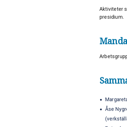
Aktiviteter
presidium.
Manda
Arbetsgrupp
Samma
Margareta
Åse Nygre
(verkstäl