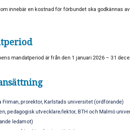
 som innebär en kostnad för förbundet ska godkännas a
tperiod
ens mandatperiod är från den 1 januari 2026 – 31 dec
nsättning
 Friman, prorektor, Karlstads universitet (ordförande)
n, pedagogisk utvecklare/lektor, BTH och Malmö univer
lande ledamot)