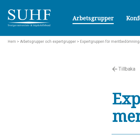
Arbetsgrupper
Konf
Hem
> Arbetsgrupper och expertgrupper
> Expertgruppen för meritbedömning
Tillbaka
Exp
mer