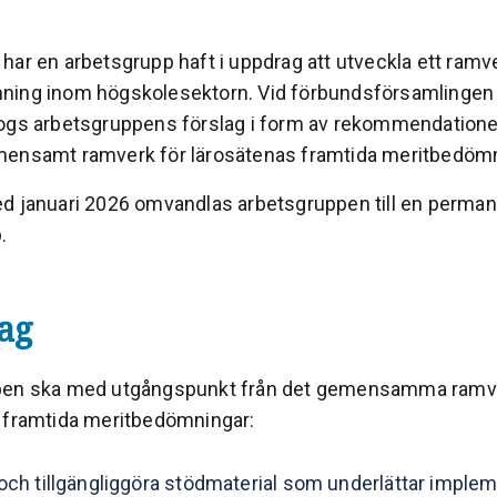
har en arbetsgrupp haft i uppdrag att utveckla ett ramve
ing inom högskolesektorn. Vid förbundsförsamlingen i
ogs arbetsgruppens förslag i form av rekommendation
ensamt ramverk för lärosätenas framtida meritbedömn
d januari 2026 omvandlas arbetsgruppen till en perma
.
ag
pen ska med utgångspunkt från det gemensamma ramve
 framtida meritbedömningar:
och tillgängliggöra stödmaterial som underlättar imple