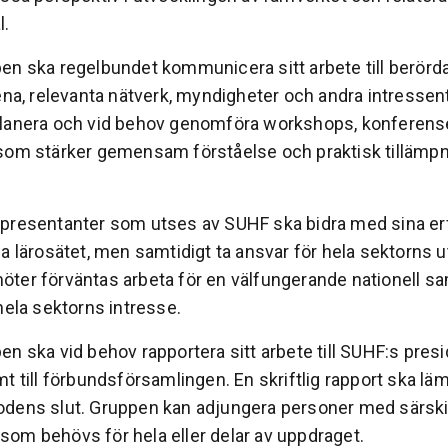
l.
en ska regelbundet kommunicera sitt arbete till berörd
tena, relevanta nätverk, myndigheter och andra intressen
lanera och vid behov genomföra workshops, konferens
som stärker gemensam förståelse och praktisk tillämpn
presentanter som utses av SUHF ska bidra med sina er
a lärosätet, men samtidigt ta ansvar för hela sektorns u
ter förväntas arbeta för en välfungerande nationell s
hela sektorns intresse.
en ska vid behov rapportera sitt arbete till SUHF:s pres
t till förbundsförsamlingen. En skriftlig rapport ska lä
dens slut. Gruppen kan adjungera personer med särski
om behövs för hela eller delar av uppdraget.