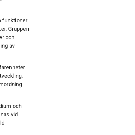
a funktioner
ter. Gruppen
er och
ing av
farenheter
tveckling.
amordning
idium och
mnas vid
ld