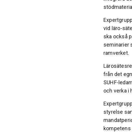
stödmateria
Expertgrupp
vid läro-sä
ska också p
seminarier 
ramverket.
Lärosätesre
från det egn
SUHF-ledamö
och verka i 
Expertgrupp
styrelse sam
mandatperio
kompetens s